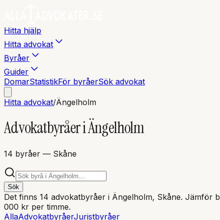
Hitta hjälp
Hitta advokat
Byråer
Guider
Domar
Statistik
För byråer
Sök advokat
Hitta advokat
/
Ängelholm
Advokatbyråer i
Ängelholm
14
byråer
— Skåne
Sök
Det finns
14
advokatbyråer i
Ängelholm
, Skåne
. Jämför by
000 kr per timme.
Alla
Advokatbyråer
Juristbyråer