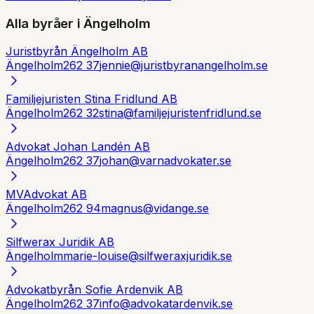
Alla byråer i
Ängelholm
Juristbyrån Ängelholm AB
Ängelholm
262 37
jennie@juristbyranangelholm.se
Familjejuristen Stina Fridlund AB
Ängelholm
262 32
stina@familjejuristenfridlund.se
Advokat Johan Landén AB
Ängelholm
262 37
johan@varnadvokater.se
MVAdvokat AB
Ängelholm
262 94
magnus@vidange.se
Silfwerax Juridik AB
Ängelholm
marie-louise@silfweraxjuridik.se
Advokatbyrån Sofie Ardenvik AB
Ängelholm
262 37
info@advokatardenvik.se