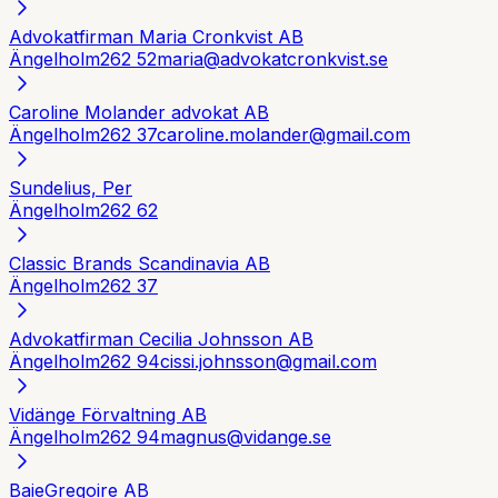
Advokatfirman Maria Cronkvist AB
Ängelholm
262 52
maria@advokatcronkvist.se
Caroline Molander advokat AB
Ängelholm
262 37
caroline.molander@gmail.com
Sundelius, Per
Ängelholm
262 62
Classic Brands Scandinavia AB
Ängelholm
262 37
Advokatfirman Cecilia Johnsson AB
Ängelholm
262 94
cissi.johnsson@gmail.com
Vidänge Förvaltning AB
Ängelholm
262 94
magnus@vidange.se
BaieGregoire AB