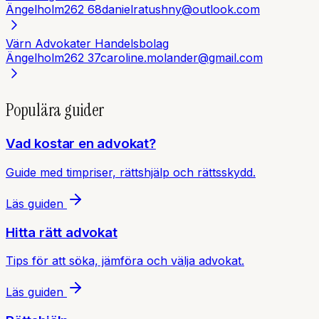
Ängelholm
262 68
danielratushny@outlook.com
Värn Advokater Handelsbolag
Ängelholm
262 37
caroline.molander@gmail.com
Populära guider
Vad kostar en advokat?
Guide med timpriser, rättshjälp och rättsskydd.
Läs guiden
Hitta rätt advokat
Tips för att söka, jämföra och välja advokat.
Läs guiden