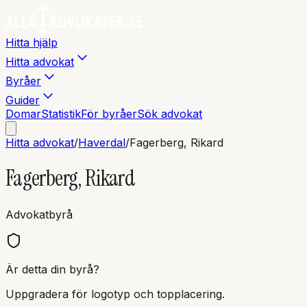
Hitta hjälp
Hitta advokat
Byråer
Guider
Domar
Statistik
För byråer
Sök advokat
Hitta advokat
/
Haverdal
/
Fagerberg, Rikard
Fagerberg, Rikard
Advokatbyrå
Är detta din byrå?
Uppgradera för logotyp och topplacering.