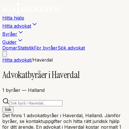
Hitta hjälp
Hitta advokat
Byråer
Guider
Domar
Statistik
För byråer
Sök advokat
Hitta advokat
/
Haverdal
Advokatbyråer i
Haverdal
1
byråer
— Halland
Sök
Det finns
1
advokatbyråer i
Haverdal
, Halland
. Jämför
byråer, se kontaktuppgifter och hitta rätt juridisk hjälp
för ditt ärende. En advokat i
Haverdal
kostar normalt 1