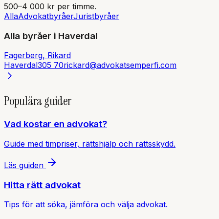
500–4 000 kr per timme.
Alla
Advokatbyråer
Juristbyråer
Alla byråer i
Haverdal
Fagerberg, Rikard
Haverdal
305 70
rickard@advokatsemperfi.com
Populära guider
Vad kostar en advokat?
Guide med timpriser, rättshjälp och rättsskydd.
Läs guiden
Hitta rätt advokat
Tips för att söka, jämföra och välja advokat.