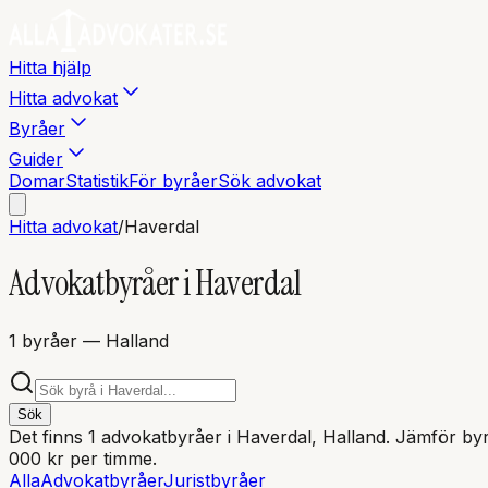
Hitta hjälp
Hitta advokat
Byråer
Guider
Domar
Statistik
För byråer
Sök advokat
Hitta advokat
/
Haverdal
Advokatbyråer i
Haverdal
1
byråer
— Halland
Sök
Det finns
1
advokatbyråer i
Haverdal
, Halland
. Jämför byr
000 kr per timme.
Alla
Advokatbyråer
Juristbyråer