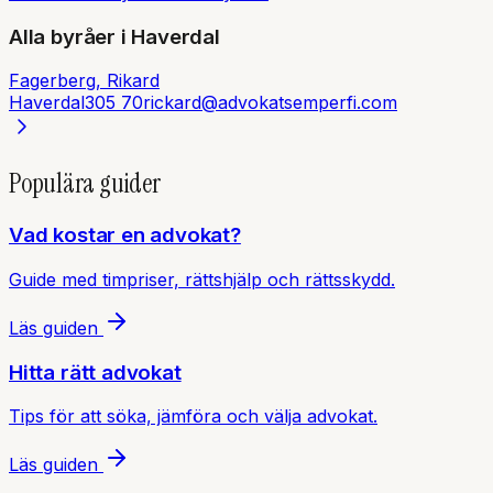
Alla byråer i
Haverdal
Fagerberg, Rikard
Haverdal
305 70
rickard@advokatsemperfi.com
Populära guider
Vad kostar en advokat?
Guide med timpriser, rättshjälp och rättsskydd.
Läs guiden
Hitta rätt advokat
Tips för att söka, jämföra och välja advokat.
Läs guiden