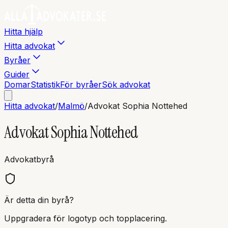
Hitta hjälp
Hitta advokat
Byråer
Guider
Domar
Statistik
För byråer
Sök advokat
Hitta advokat
/
Malmö
/
Advokat Sophia Nottehed
Advokat Sophia Nottehed
Advokatbyrå
Är detta din byrå?
Uppgradera för logotyp och topplacering.