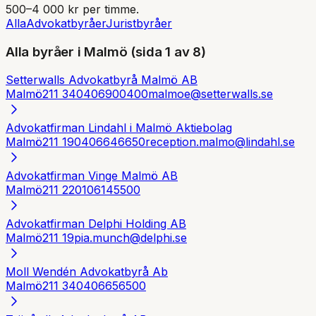
500–4 000 kr per timme.
Alla
Advokatbyråer
Juristbyråer
Alla byråer i
Malmö
(sida 1 av 8)
Setterwalls Advokatbyrå Malmö AB
Malmö
211 34
0406900400
malmoe@setterwalls.se
Advokatfirman Lindahl i Malmö Aktiebolag
Malmö
211 19
0406646650
reception.malmo@lindahl.se
Advokatfirman Vinge Malmö AB
Malmö
211 22
0106145500
Advokatfirman Delphi Holding AB
Malmö
211 19
pia.munch@delphi.se
Moll Wendén Advokatbyrå Ab
Malmö
211 34
0406656500