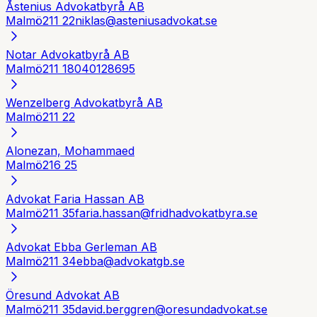
Åstenius Advokatbyrå AB
Malmö
211 22
niklas@asteniusadvokat.se
Notar Advokatbyrå AB
Malmö
211 18
040128695
Wenzelberg Advokatbyrå AB
Malmö
211 22
Alonezan, Mohammaed
Malmö
216 25
Advokat Faria Hassan AB
Malmö
211 35
faria.hassan@fridhadvokatbyra.se
Advokat Ebba Gerleman AB
Malmö
211 34
ebba@advokatgb.se
Öresund Advokat AB
Malmö
211 35
david.berggren@oresundadvokat.se