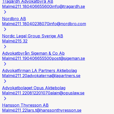
Trägårdh Advokatbyrå AB
Malmö
211 18
0406655600
info@tragardh.se
Nordbro AB
Malmö
211 18
040238070
info@nordbro.com
Nordic Legal Group Sverige AB
Malmö
215 32
Advokatbyrån Sigeman & Co Ab
Malmö
211 19
0406655500
post@sigeman.se
Advokatfirman LA Partners Aktiebolag
Malmö
211 20
advokaterna@lapartners.se
Advokatbolaget Opus Aktiebolag
Malmö
211 22
0812201070
alain@opuslaw.se
Hansson Thyresson AB
Malmö
211 22
lars.t@hanssonthyresson.se