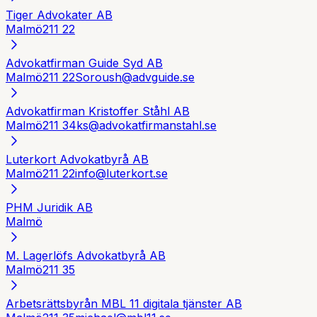
Tiger Advokater AB
Malmö
211 22
Advokatfirman Guide Syd AB
Malmö
211 22
Soroush@advguide.se
Advokatfirman Kristoffer Ståhl AB
Malmö
211 34
ks@advokatfirmanstahl.se
Luterkort Advokatbyrå AB
Malmö
211 22
info@luterkort.se
PHM Juridik AB
Malmö
M. Lagerlöfs Advokatbyrå AB
Malmö
211 35
Arbetsrättsbyrån MBL 11 digitala tjänster AB