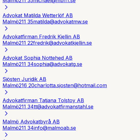
Malmö
211 35
michael@mbl11.se
Advokat Matilda Wetterlöf AB
Malmö
211 35
matilda@advokatmw.se
Advokatfirman Fredrik Kjellin AB
Malmö
211 22
fredrik@advokatkjellin.se
Advokat Sophia Nottehed AB
Malmö
211 34
sophia@advokatg.se
Sjösten Juridik AB
Malmö
216 20
charlotta.sjosten@hotmail.com
Advokatfirman Tatiana Tolstoy AB
Malmö
211 34
tt@advokatfirmanstahl.se
Malmö Advokatbyrå AB
Malmö
211 34
info@malmoab.se