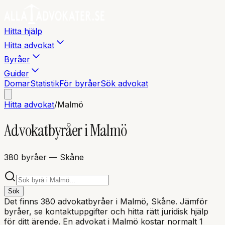
Hitta hjälp
Hitta advokat
Byråer
Guider
Domar
Statistik
För byråer
Sök advokat
Hitta advokat
/
Malmö
Advokatbyråer i
Malmö
380
byråer
— Skåne
Sök
Det finns
380
advokatbyråer i
Malmö
, Skåne
. Jämför
byråer, se kontaktuppgifter och hitta rätt juridisk hjälp
för ditt ärende. En advokat i
Malmö
kostar normalt 1