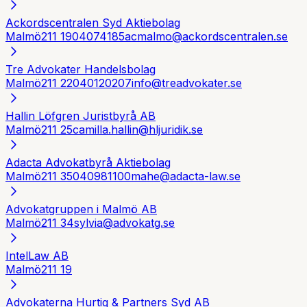
Ackordscentralen Syd Aktiebolag
Malmö
211 19
04074185
acmalmo@ackordscentralen.se
Tre Advokater Handelsbolag
Malmö
211 22
040120207
info@treadvokater.se
Hallin Löfgren Juristbyrå AB
Malmö
211 25
camilla.hallin@hljuridik.se
Adacta Advokatbyrå Aktiebolag
Malmö
211 35
040981100
mahe@adacta-law.se
Advokatgruppen i Malmö AB
Malmö
211 34
sylvia@advokatg.se
IntelLaw AB
Malmö
211 19
Advokaterna Hurtig & Partners Syd AB