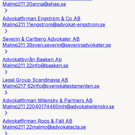
Malmö
211 20
anna@ahap.se
Advokatfirman Engström & Co AB
Malmö
211 11
engstrom@advokat-engstrom.se
Severin & Carlberg Advokater AB
Malmö
211 39
sven.severin@severinadvokater.se
Advokatbyrån Baaken Ab
Malmö
211 22
info@baaken.se
Legal Group Scandinavia AB
Malmö
217 62
info@svenskatestamenten.se
Advokatfirman Wilensky & Partners AB
Malmö
211 22
040174460
mh@advokatwilensky.se
Advokatfirman Roos & Fält AB
Malmö
211 22
malmo@advokatacta.se