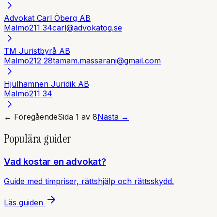
Advokat Carl Öberg AB
Malmö
211 34
carl@advokatog.se
TM Juristbyrå AB
Malmö
212 28
tamam.massarani@gmail.com
Hjulhamnen Juridik AB
Malmö
211 34
← Föregående
Sida
1
av
8
Nästa →
Populära guider
Vad kostar en advokat?
Guide med timpriser, rättshjälp och rättsskydd.
Läs guiden