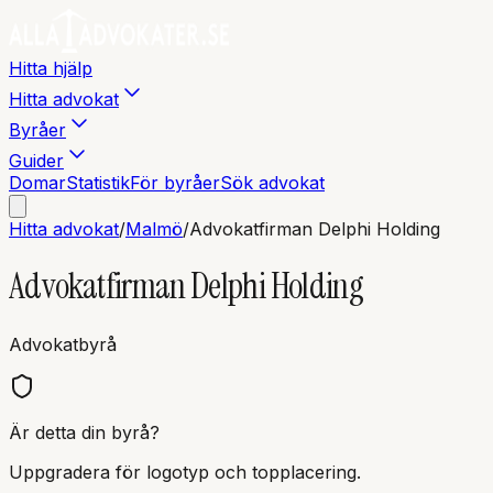
Hitta hjälp
Hitta advokat
Byråer
Guider
Domar
Statistik
För byråer
Sök advokat
Hitta advokat
/
Malmö
/
Advokatfirman Delphi Holding
Advokatfirman Delphi Holding
Advokatbyrå
Är detta din byrå?
Uppgradera för logotyp och topplacering.