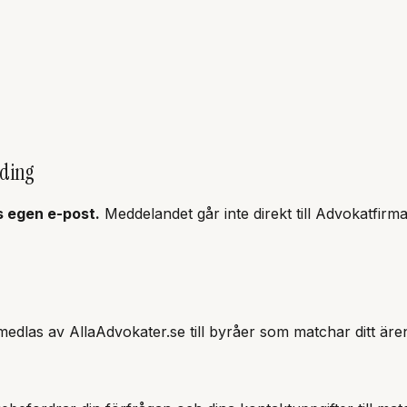
lding
s
egen e-post.
Meddelandet går inte direkt till
Advokatfirma
edlas av AllaAdvokater.se till byråer som matchar ditt äre