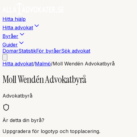
Hitta hjälp
Hitta advokat
Byråer
Guider
Domar
Statistik
För byråer
Sök advokat
Hitta advokat
/
Malmö
/
Moll Wendén Advokatbyrå
Moll Wendén Advokatbyrå
Advokatbyrå
Är detta din byrå?
Uppgradera för logotyp och topplacering.