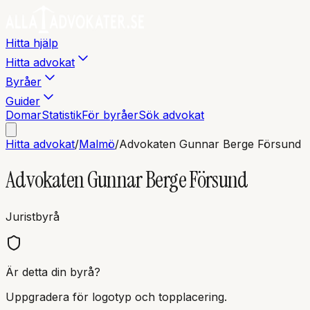
Hitta hjälp
Hitta advokat
Byråer
Guider
Domar
Statistik
För byråer
Sök advokat
Hitta advokat
/
Malmö
/
Advokaten Gunnar Berge Försund
Advokaten Gunnar Berge Försund
Juristbyrå
Är detta din byrå?
Uppgradera för logotyp och topplacering.