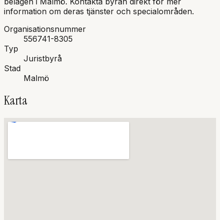
belägen i
Malmö
.
Kontakta byrån direkt för mer
information om deras tjänster och specialområden.
Organisationsnummer
556741-8305
Typ
Juristbyrå
Stad
Malmö
Karta