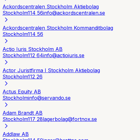
Ackordscentralen Stockholm Aktiebolag
Stockholm
114 56
info@ackordscentralen.se
Ackordscentralen Stockholm Kommanditbolag
Stockholm
114 56
Actio Iuris Stockholm AB
Stockholm
112 64
info@actioiuris.se
Actor Juristfirma I Stockholm Aktiebolag
Stockholm
112 26
Actus Equity AB
Stockholm
info@servando.se
Adam Brandt AB
Stockholm
117 28
lagerbolag@fortnox.se
Addlaw AB