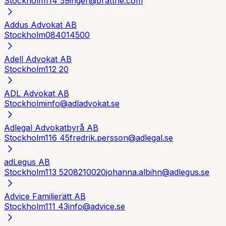
Stockholm
114 59
inger@brattne.com
Addus Advokat AB
Stockholm
084014500
Adell Advokat AB
Stockholm
112 20
ADL Advokat AB
Stockholm
info@adladvokat.se
Adlegal Advokatbyrå AB
Stockholm
116 45
fredrik.persson@adlegal.se
adLegus AB
Stockholm
113 52
08210020
johanna.albihn@adlegus.se
Advice Familjerätt AB
Stockholm
111 43
info@advice.se