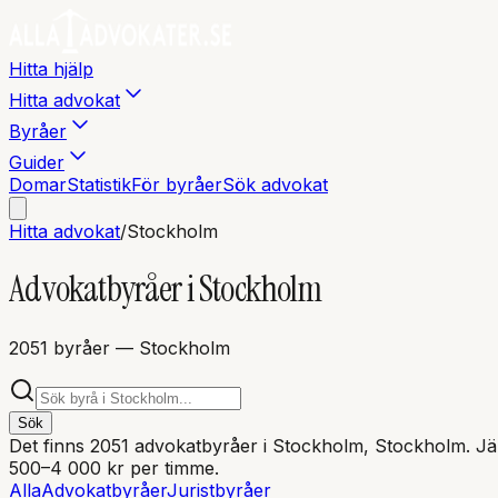
Hitta hjälp
Hitta advokat
Byråer
Guider
Domar
Statistik
För byråer
Sök advokat
Hitta advokat
/
Stockholm
Advokatbyråer i
Stockholm
2051
byråer
— Stockholm
Sök
Det finns
2051
advokatbyråer i
Stockholm
, Stockholm
. J
500–4 000 kr per timme.
Alla
Advokatbyråer
Juristbyråer