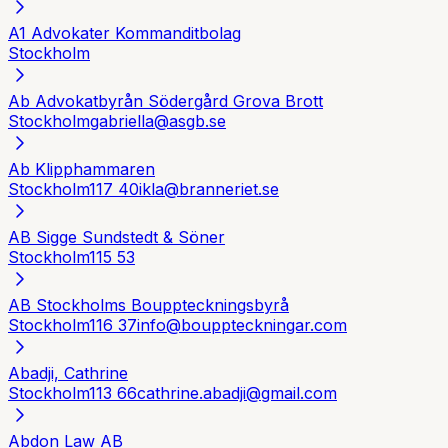
A1 Advokater Kommanditbolag
Stockholm
Ab Advokatbyrån Södergård Grova Brott
Stockholm
gabriella@asgb.se
Ab Klipphammaren
Stockholm
117 40
ikla@branneriet.se
AB Sigge Sundstedt & Söner
Stockholm
115 53
AB Stockholms Bouppteckningsbyrå
Stockholm
116 37
info@bouppteckningar.com
Abadji, Cathrine
Stockholm
113 66
cathrine.abadji@gmail.com
Abdon Law AB