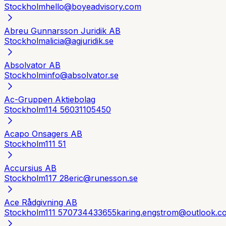
Stockholm
hello@boyeadvisory.com
Abreu Gunnarsson Juridik AB
Stockholm
alicia@agjuridik.se
Absolvator AB
Stockholm
info@absolvator.se
Ac-Gruppen Aktiebolag
Stockholm
114 56
031105450
Acapo Onsagers AB
Stockholm
111 51
Accursius AB
Stockholm
117 28
eric@runesson.se
Ace Rådgivning AB
Stockholm
111 57
0734433655
karing.engstrom@outlook.c