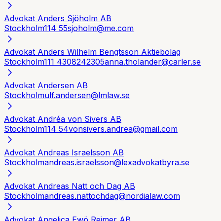
Advokat Anders Sjöholm AB
Stockholm
114 55
sjoholm@me.com
Advokat Anders Wilhelm Bengtsson Aktiebolag
Stockholm
111 43
08242305
anna.tholander@carler.se
Advokat Andersen AB
Stockholm
ulf.andersen@lmlaw.se
Advokat Andréa von Sivers AB
Stockholm
114 54
vonsivers.andrea@gmail.com
Advokat Andreas Israelsson AB
Stockholm
andreas.israelsson@lexadvokatbyra.se
Advokat Andreas Natt och Dag AB
Stockholm
andreas.nattochdag@nordialaw.com
Advokat Angelica Ewö Reimer AB