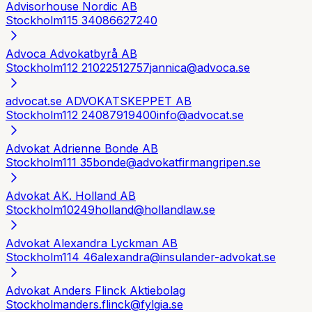
Advisorhouse Nordic AB
Stockholm
115 34
086627240
Advoca Advokatbyrå AB
Stockholm
112 21
022512757
jannica@advoca.se
advocat.se ADVOKATSKEPPET AB
Stockholm
112 24
087919400
info@advocat.se
Advokat Adrienne Bonde AB
Stockholm
111 35
bonde@advokatfirmangripen.se
Advokat AK. Holland AB
Stockholm
10249
holland@hollandlaw.se
Advokat Alexandra Lyckman AB
Stockholm
114 46
alexandra@insulander-advokat.se
Advokat Anders Flinck Aktiebolag
Stockholm
anders.flinck@fylgia.se