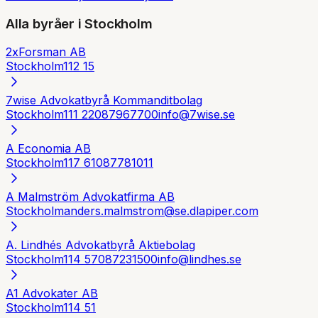
Alla byråer i
Stockholm
2xForsman AB
Stockholm
112 15
7wise Advokatbyrå Kommanditbolag
Stockholm
111 22
087967700
info@7wise.se
A Economia AB
Stockholm
117 61
087781011
A Malmström Advokatfirma AB
Stockholm
anders.malmstrom@se.dlapiper.com
A. Lindhés Advokatbyrå Aktiebolag
Stockholm
114 57
087231500
info@lindhes.se
A1 Advokater AB
Stockholm
114 51