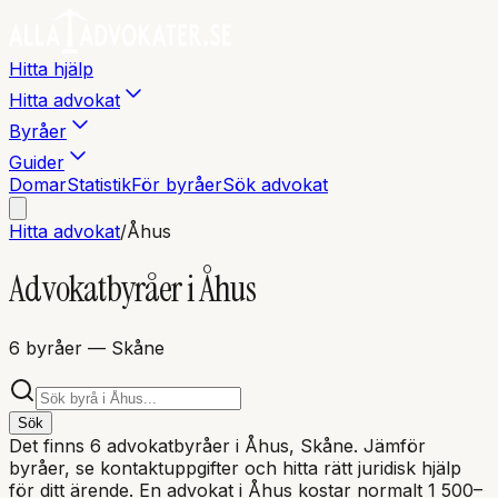
Hitta hjälp
Hitta advokat
Byråer
Guider
Domar
Statistik
För byråer
Sök advokat
Hitta advokat
/
Åhus
Advokatbyråer i
Åhus
6
byråer
— Skåne
Sök
Det finns
6
advokatbyråer i
Åhus
, Skåne
. Jämför
byråer, se kontaktuppgifter och hitta rätt juridisk hjälp
för ditt ärende. En advokat i
Åhus
kostar normalt 1 500–