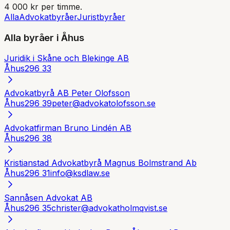
4 000 kr per timme.
Alla
Advokatbyråer
Juristbyråer
Alla byråer i
Åhus
Juridik i Skåne och Blekinge AB
Åhus
296 33
Advokatbyrå AB Peter Olofsson
Åhus
296 39
peter@advokatolofsson.se
Advokatfirman Bruno Lindén AB
Åhus
296 38
Kristianstad Advokatbyrå Magnus Bolmstrand Ab
Åhus
296 31
info@ksdlaw.se
Sannåsen Advokat AB
Åhus
296 35
christer@advokatholmqvist.se