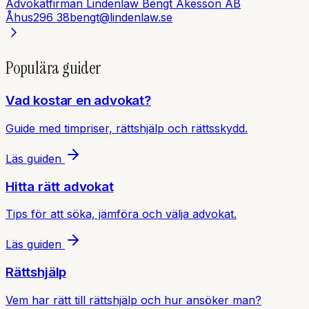
Advokatfirman Lindenlaw Bengt Åkesson AB
Åhus
296 38
bengt@lindenlaw.se
Populära guider
Vad kostar en advokat?
Guide med timpriser, rättshjälp och rättsskydd.
Läs guiden
Hitta rätt advokat
Tips för att söka, jämföra och välja advokat.
Läs guiden
Rättshjälp
Vem har rätt till rättshjälp och hur ansöker man?