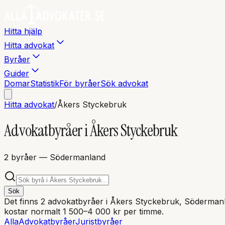
Hitta hjälp
Hitta advokat
Byråer
Guider
Domar
Statistik
För byråer
Sök advokat
Hitta advokat
/
Åkers Styckebruk
Advokatbyråer i
Åkers Styckebruk
2
byråer
— Södermanland
Sök
Det finns
2
advokatbyråer i
Åkers Styckebruk
, Söderman
kostar normalt 1 500–4 000 kr per timme.
Alla
Advokatbyråer
Juristbyråer