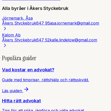
Alla byråer i
Åkers Styckebruk
Jörnemark, Åsa
Åkers Styckebruk
647 95
asa.jornemark@gmail.com
Kalom Ab
Åkers Styckebruk
647 52
kalle.lindelow@gmail.com
Populära guider
Vad kostar en advokat?
Guide med timpriser, rättshjälp och rättsskydd.
Läs guiden
Hitta rätt advokat
Tips för att söka, jämföra och välja advokat.