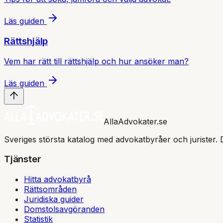
Läs guiden
Rättshjälp
Vem har rätt till rättshjälp och hur ansöker man?
Läs guiden
AllaAdvokater.se
Sveriges största katalog med advokatbyråer och jurister. 
Tjänster
Hitta advokatbyrå
Rättsområden
Juridiska guider
Domstolsavgöranden
Statistik