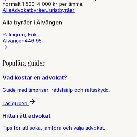
normalt 1 500–4 000 kr per timme.
Alla
Advokatbyråer
Juristbyråer
Alla byråer i
Älvängen
Palmgren, Erik
Älvängen
446 95
Populära guider
Vad kostar en advokat?
Guide med timpriser, rättshjälp och rättsskydd.
Läs guiden
Hitta rätt advokat
Tips för att söka, jämföra och välja advokat.