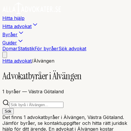
Hitta hjälp
Hitta advokat
Byråer
Guider
Domar
Statistik
För byråer
Sök advokat
Hitta advokat
/
Älvängen
Advokatbyråer i
Älvängen
1
byråer
— Västra Götaland
Sök
Det finns
1
advokatbyråer i
Älvängen
, Västra Götaland
.
Jämför byråer, se kontaktuppgifter och hitta rätt juridisk
hjälp för ditt ärende. En advokat i
Älvängen
kostar