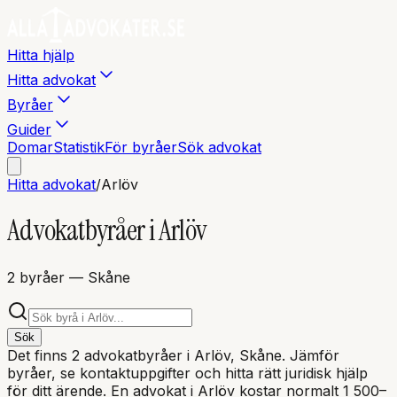
Hitta hjälp
Hitta advokat
Byråer
Guider
Domar
Statistik
För byråer
Sök advokat
Hitta advokat
/
Arlöv
Advokatbyråer i
Arlöv
2
byråer
— Skåne
Sök
Det finns
2
advokatbyråer i
Arlöv
, Skåne
. Jämför
byråer, se kontaktuppgifter och hitta rätt juridisk hjälp
för ditt ärende. En advokat i
Arlöv
kostar normalt 1 500–