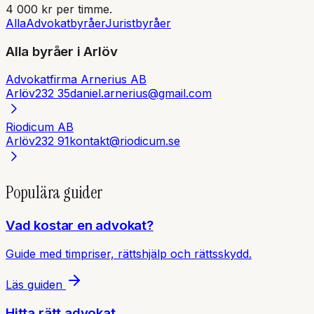
4 000 kr per timme.
Alla
Advokatbyråer
Juristbyråer
Alla byråer i
Arlöv
Advokatfirma Arnerius AB
Arlöv
232 35
daniel.arnerius@gmail.com
Riodicum AB
Arlöv
232 91
kontakt@riodicum.se
Populära guider
Vad kostar en advokat?
Guide med timpriser, rättshjälp och rättsskydd.
Läs guiden
Hitta rätt advokat