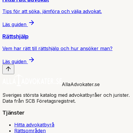
Tips för att söka, jämföra och välja advokat.
Läs guiden
Rättshjälp
Vem har rätt till rättshjälp och hur ansöker man?
Läs guiden
AllaAdvokater.se
Sveriges största katalog med advokatbyråer och jurister.
Data från SCB Företagsregistret.
Tjänster
Hitta advokatbyrå
Rättsområden