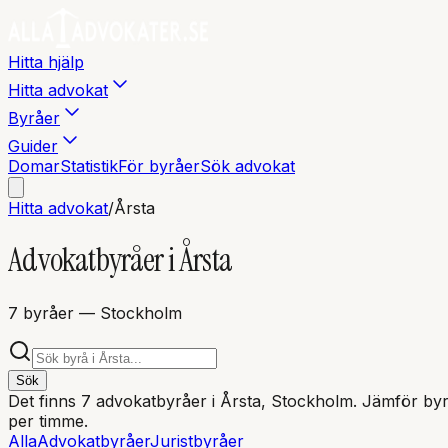
Hitta hjälp
Hitta advokat
Byråer
Guider
Domar
Statistik
För byråer
Sök advokat
Hitta advokat
/
Årsta
Advokatbyråer i
Årsta
7
byråer
— Stockholm
Sök
Det finns
7
advokatbyråer i
Årsta
, Stockholm
. Jämför byrå
per timme.
Alla
Advokatbyråer
Juristbyråer