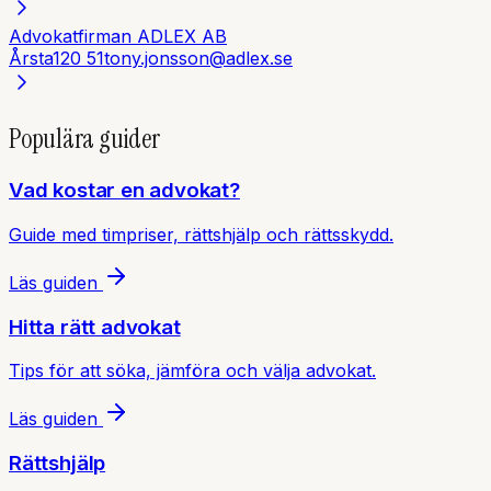
Advokatfirman ADLEX AB
Årsta
120 51
tony.jonsson@adlex.se
Populära guider
Vad kostar en advokat?
Guide med timpriser, rättshjälp och rättsskydd.
Läs guiden
Hitta rätt advokat
Tips för att söka, jämföra och välja advokat.
Läs guiden
Rättshjälp