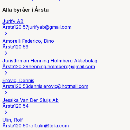
Alla byråer i
Årsta
Jurify AB
Årsta
120 57
jurifyab@gmail.com
Amorelli Federico, Dino
Årsta
120 59
Juristfirman Henning Holmberg Aktiebolag
Årsta
120 39
henning.holmberg@gmail.com
Erovic, Dennis
Årsta
120 53
dennis.erovic@hotmail.com
Jessika Van Der Sluijs Ab
Årsta
120 54
Ulin, Rolf
Årsta
120 50
rolf.ulin@telia.com