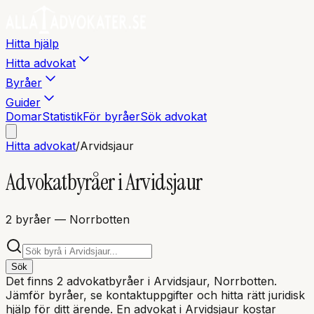
Hitta hjälp
Hitta advokat
Byråer
Guider
Domar
Statistik
För byråer
Sök advokat
Hitta advokat
/
Arvidsjaur
Advokatbyråer i
Arvidsjaur
2
byråer
— Norrbotten
Sök
Det finns
2
advokatbyråer i
Arvidsjaur
, Norrbotten
.
Jämför byråer, se kontaktuppgifter och hitta rätt juridisk
hjälp för ditt ärende. En advokat i
Arvidsjaur
kostar