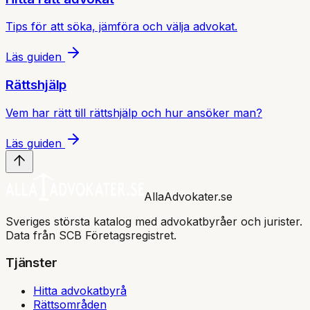
Tips för att söka, jämföra och välja advokat.
Läs guiden
Rättshjälp
Vem har rätt till rättshjälp och hur ansöker man?
Läs guiden
AllaAdvokater.se
Sveriges största katalog med advokatbyråer och jurister.
Data från SCB Företagsregistret.
Tjänster
Hitta advokatbyrå
Rättsområden