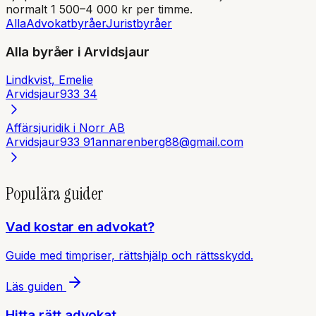
normalt 1 500–4 000 kr per timme.
Alla
Advokatbyråer
Juristbyråer
Alla byråer i
Arvidsjaur
Lindkvist, Emelie
Arvidsjaur
933 34
Affärsjuridik i Norr AB
Arvidsjaur
933 91
annarenberg88@gmail.com
Populära guider
Vad kostar en advokat?
Guide med timpriser, rättshjälp och rättsskydd.
Läs guiden
Hitta rätt advokat