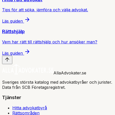
Tips för att söka, jämföra och välja advokat.
Läs guiden
Rättshjälp
Vem har rätt till rättshjälp och hur ansöker man?
Läs guiden
AllaAdvokater.se
Sveriges största katalog med advokatbyråer och jurister.
Data från SCB Företagsregistret.
Tjänster
Hitta advokatbyrå
Rättsområden