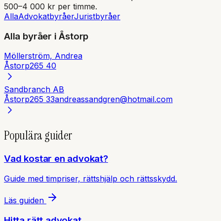
500–4 000 kr per timme.
Alla
Advokatbyråer
Juristbyråer
Alla byråer i
Åstorp
Möllerström, Andrea
Åstorp
265 40
Sandbranch AB
Åstorp
265 33
andreassandgren@hotmail.com
Populära guider
Vad kostar en advokat?
Guide med timpriser, rättshjälp och rättsskydd.
Läs guiden
Hitta rätt advokat