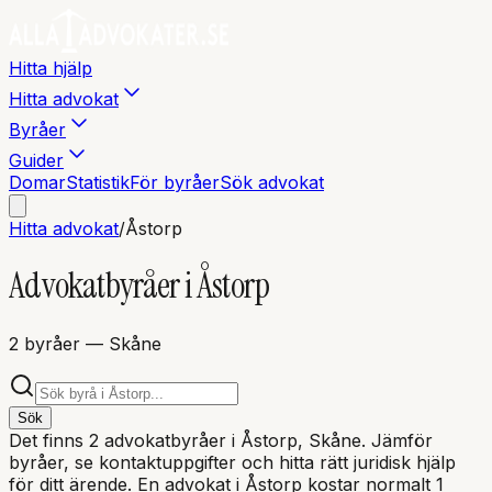
Hitta hjälp
Hitta advokat
Byråer
Guider
Domar
Statistik
För byråer
Sök advokat
Hitta advokat
/
Åstorp
Advokatbyråer i
Åstorp
2
byråer
— Skåne
Sök
Det finns
2
advokatbyråer i
Åstorp
, Skåne
. Jämför
byråer, se kontaktuppgifter och hitta rätt juridisk hjälp
för ditt ärende. En advokat i
Åstorp
kostar normalt 1