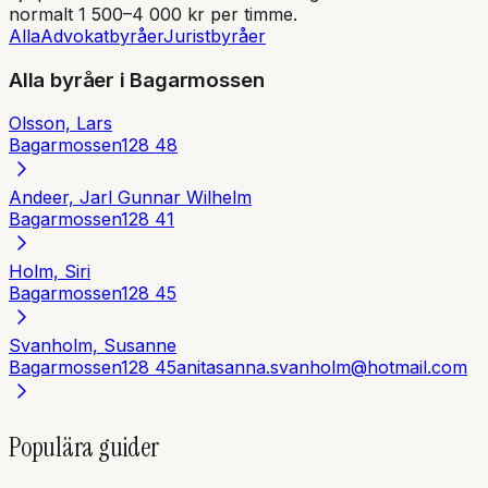
normalt 1 500–4 000 kr per timme.
Alla
Advokatbyråer
Juristbyråer
Alla byråer i
Bagarmossen
Olsson, Lars
Bagarmossen
128 48
Andeer, Jarl Gunnar Wilhelm
Bagarmossen
128 41
Holm, Siri
Bagarmossen
128 45
Svanholm, Susanne
Bagarmossen
128 45
anitasanna.svanholm@hotmail.com
Populära guider