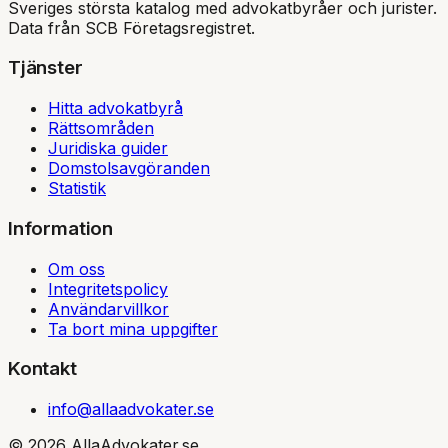
Sveriges största katalog med advokatbyråer och jurister.
Data från SCB Företagsregistret.
Tjänster
Hitta advokatbyrå
Rättsområden
Juridiska guider
Domstolsavgöranden
Statistik
Information
Om oss
Integritetspolicy
Användarvillkor
Ta bort mina uppgifter
Kontakt
info@allaadvokater.se
©
2026
AllaAdvokater.se