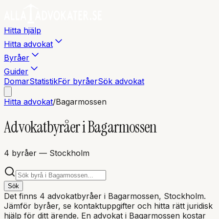
Hitta hjälp
Hitta advokat
Byråer
Guider
Domar
Statistik
För byråer
Sök advokat
Hitta advokat
/
Bagarmossen
Advokatbyråer i
Bagarmossen
4
byråer
— Stockholm
Sök
Det finns
4
advokatbyråer i
Bagarmossen
, Stockholm
.
Jämför byråer, se kontaktuppgifter och hitta rätt juridisk
hjälp för ditt ärende. En advokat i
Bagarmossen
kostar