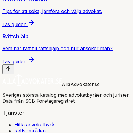
Tips för att söka, jämföra och välja advokat.
Läs guiden
Rättshjälp
Vem har rätt till rättshjälp och hur ansöker man?
Läs guiden
AllaAdvokater.se
Sveriges största katalog med advokatbyråer och jurister.
Data från SCB Företagsregistret.
Tjänster
Hitta advokatbyrå
Rättsområden