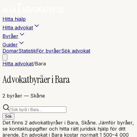
Hitta hjälp
Hitta advokat
Byråer
Guider
Domar
Statistik
För byråer
Sök advokat
Hitta advokat
/
Bara
Advokatbyråer i
Bara
2
byråer
— Skåne
Sök
Det finns
2
advokatbyråer i
Bara
, Skåne
. Jämför byråer,
se kontaktuppgifter och hitta rätt juridisk hjälp för ditt
ärende. En advokat i
Bara
kostar normalt 1 500–4 000