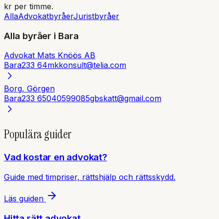
kr per timme.
Alla
Advokatbyråer
Juristbyråer
Alla byråer i
Bara
Advokat Mats Knöös AB
Bara
233 64
mkkonsult@telia.com
Borg, Görgen
Bara
233 65
040599085
gbskatt@gmail.com
Populära guider
Vad kostar en advokat?
Guide med timpriser, rättshjälp och rättsskydd.
Läs guiden
Hitta rätt advokat