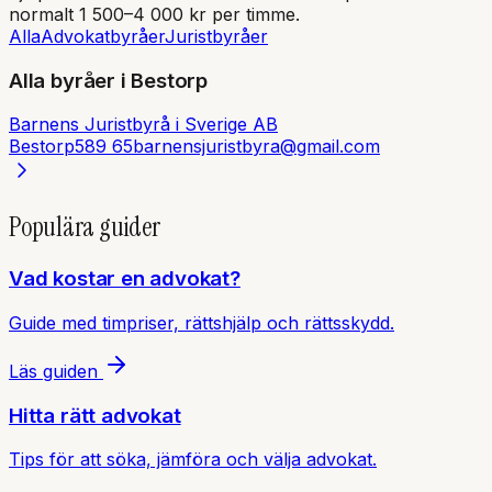
normalt 1 500–4 000 kr per timme.
Alla
Advokatbyråer
Juristbyråer
Alla byråer i
Bestorp
Barnens Juristbyrå i Sverige AB
Bestorp
589 65
barnensjuristbyra@gmail.com
Populära guider
Vad kostar en advokat?
Guide med timpriser, rättshjälp och rättsskydd.
Läs guiden
Hitta rätt advokat
Tips för att söka, jämföra och välja advokat.