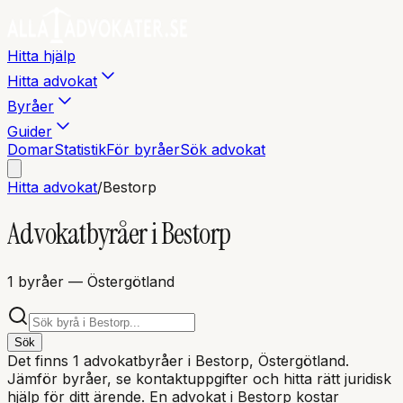
Hitta hjälp
Hitta advokat
Byråer
Guider
Domar
Statistik
För byråer
Sök advokat
Hitta advokat
/
Bestorp
Advokatbyråer i
Bestorp
1
byråer
— Östergötland
Sök
Det finns
1
advokatbyråer i
Bestorp
, Östergötland
.
Jämför byråer, se kontaktuppgifter och hitta rätt juridisk
hjälp för ditt ärende. En advokat i
Bestorp
kostar