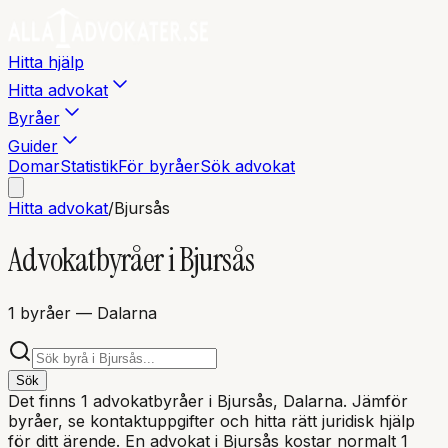
Hitta hjälp
Hitta advokat
Byråer
Guider
Domar
Statistik
För byråer
Sök advokat
Hitta advokat
/
Bjursås
Advokatbyråer i
Bjursås
1
byråer
— Dalarna
Sök
Det finns
1
advokatbyråer i
Bjursås
, Dalarna
. Jämför
byråer, se kontaktuppgifter och hitta rätt juridisk hjälp
för ditt ärende. En advokat i
Bjursås
kostar normalt 1