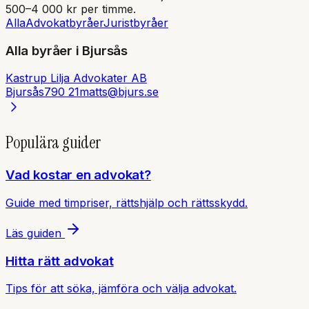
500–4 000 kr per timme.
Alla
Advokatbyråer
Juristbyråer
Alla byråer i
Bjursås
Kastrup Lilja Advokater AB
Bjursås
790 21
matts@bjurs.se
Populära guider
Vad kostar en advokat?
Guide med timpriser, rättshjälp och rättsskydd.
Läs guiden
Hitta rätt advokat
Tips för att söka, jämföra och välja advokat.