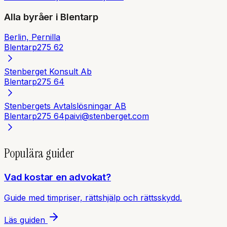
Alla byråer i
Blentarp
Berlin, Pernilla
Blentarp
275 62
Stenberget Konsult Ab
Blentarp
275 64
Stenbergets Avtalslösningar AB
Blentarp
275 64
paivi@stenberget.com
Populära guider
Vad kostar en advokat?
Guide med timpriser, rättshjälp och rättsskydd.
Läs guiden