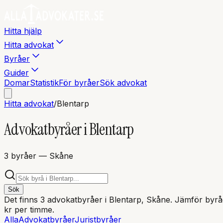
Hitta hjälp
Hitta advokat
Byråer
Guider
Domar
Statistik
För byråer
Sök advokat
Hitta advokat
/
Blentarp
Advokatbyråer i
Blentarp
3
byråer
— Skåne
Sök
Det finns
3
advokatbyråer i
Blentarp
, Skåne
. Jämför byråe
kr per timme.
Alla
Advokatbyråer
Juristbyråer