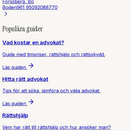
Forssberg, Bo
Boden
961 95
092088770
Populära guider
Vad kostar en advokat?
Guide med timpriser, rättshjälp och rättsskydd.
Läs guiden
Hitta rätt advokat
Tips för att söka, jämföra och välja advokat.
Läs guiden
Rättshjälp
Vem har rätt till rättshjälp och hur ansöker man?