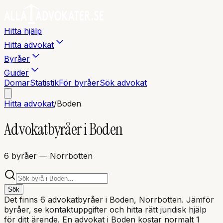
Hitta hjälp
Hitta advokat
Byråer
Guider
Domar
Statistik
För byråer
Sök advokat
Hitta advokat
/
Boden
Advokatbyråer i
Boden
6
byråer
— Norrbotten
Sök
Det finns
6
advokatbyråer i
Boden
, Norrbotten
. Jämför
byråer, se kontaktuppgifter och hitta rätt juridisk hjälp
för ditt ärende. En advokat i
Boden
kostar normalt 1