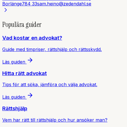
Borlänge
784 33
sam.heino@zedendahl.se
Populära guider
Vad kostar en advokat?
Guide med timpriser, rättshjälp och rättsskydd.
Läs guiden
Hitta rätt advokat
Tips för att söka, jämföra och välja advokat.
Läs guiden
Rättshjälp
Vem har rätt till rättshjälp och hur ansöker man?