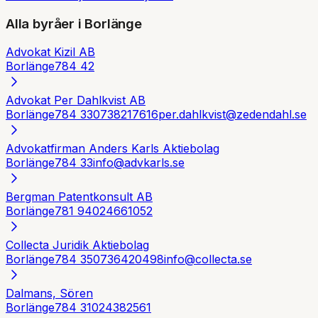
Alla byråer i
Borlänge
Advokat Kizil AB
Borlänge
784 42
Advokat Per Dahlkvist AB
Borlänge
784 33
0738217616
per.dahlkvist@zedendahl.se
Advokatfirman Anders Karls Aktiebolag
Borlänge
784 33
info@advkarls.se
Bergman Patentkonsult AB
Borlänge
781 94
024661052
Collecta Juridik Aktiebolag
Borlänge
784 35
0736420498
info@collecta.se
Dalmans, Sören
Borlänge
784 31
024382561