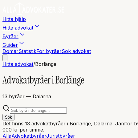
Hitta hjälp
Hitta advokat
Byråer
Guider
Domar
Statistik
För byråer
Sök advokat
Hitta advokat
/
Borlänge
Advokatbyråer i
Borlänge
13
byråer
— Dalarna
Sök
Det finns
13
advokatbyråer i
Borlänge
, Dalarna
. Jämför by
000 kr per timme.
Alla
Advokatbyråer
Juristbyråer