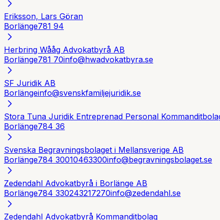
Eriksson, Lars Göran
Borlänge
781 94
Herbring Wååg Advokatbyrå AB
Borlänge
781 70
info@hwadvokatbyra.se
SF Juridik AB
Borlänge
info@svenskfamiljejuridik.se
Stora Tuna Juridik Entreprenad Personal Kommanditbola
Borlänge
784 36
Svenska Begravningsbolaget i Mellansverige AB
Borlänge
784 30
010463300
info@begravningsbolaget.se
Zedendahl Advokatbyrå i Borlänge AB
Borlänge
784 33
0243217270
info@zedendahl.se
Zedendahl Advokatbyrå Kommanditbolag