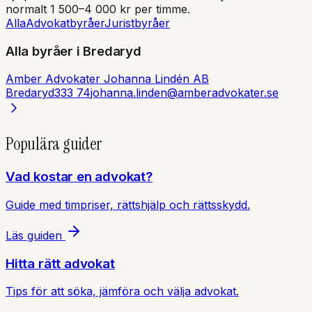
normalt 1 500–4 000 kr per timme.
Alla
Advokatbyråer
Juristbyråer
Alla byråer i
Bredaryd
Amber Advokater Johanna Lindén AB
Bredaryd
333 74
johanna.linden@amberadvokater.se
Populära guider
Vad kostar en advokat?
Guide med timpriser, rättshjälp och rättsskydd.
Läs guiden
Hitta rätt advokat
Tips för att söka, jämföra och välja advokat.