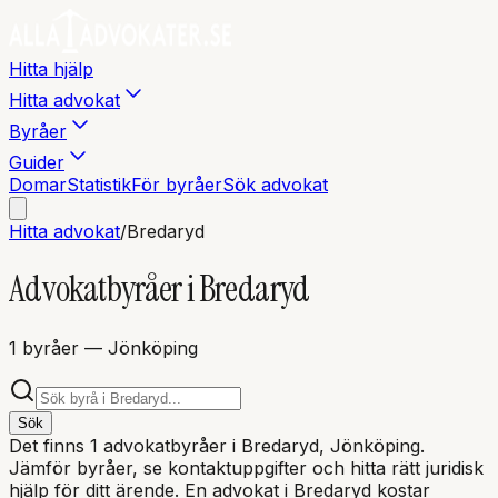
Hitta hjälp
Hitta advokat
Byråer
Guider
Domar
Statistik
För byråer
Sök advokat
Hitta advokat
/
Bredaryd
Advokatbyråer i
Bredaryd
1
byråer
— Jönköping
Sök
Det finns
1
advokatbyråer i
Bredaryd
, Jönköping
.
Jämför byråer, se kontaktuppgifter och hitta rätt juridisk
hjälp för ditt ärende. En advokat i
Bredaryd
kostar