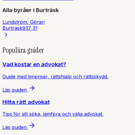
Alla byråer i
Burträsk
Lundström, Göran
Burträsk
937 31
Populära guider
Vad kostar en advokat?
Guide med timpriser, rättshjälp och rättsskydd.
Läs guiden
Hitta rätt advokat
Tips för att söka, jämföra och välja advokat.
Läs guiden