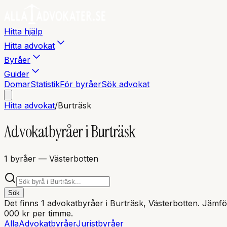
Hitta hjälp
Hitta advokat
Byråer
Guider
Domar
Statistik
För byråer
Sök advokat
Hitta advokat
/
Burträsk
Advokatbyråer i
Burträsk
1
byråer
— Västerbotten
Sök
Det finns
1
advokatbyråer i
Burträsk
, Västerbotten
. Jämfö
000 kr per timme.
Alla
Advokatbyråer
Juristbyråer