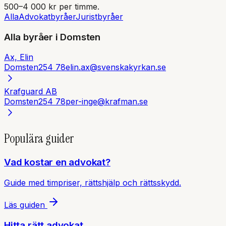
500–4 000 kr per timme.
Alla
Advokatbyråer
Juristbyråer
Alla byråer i
Domsten
Ax, Elin
Domsten
254 78
elin.ax@svenskakyrkan.se
Krafguard AB
Domsten
254 78
per-inge@krafman.se
Populära guider
Vad kostar en advokat?
Guide med timpriser, rättshjälp och rättsskydd.
Läs guiden
Hitta rätt advokat