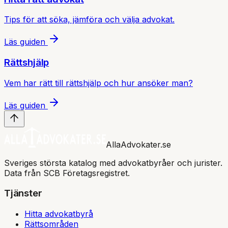
Tips för att söka, jämföra och välja advokat.
Läs guiden
Rättshjälp
Vem har rätt till rättshjälp och hur ansöker man?
Läs guiden
AllaAdvokater.se
Sveriges största katalog med advokatbyråer och jurister.
Data från SCB Företagsregistret.
Tjänster
Hitta advokatbyrå
Rättsområden