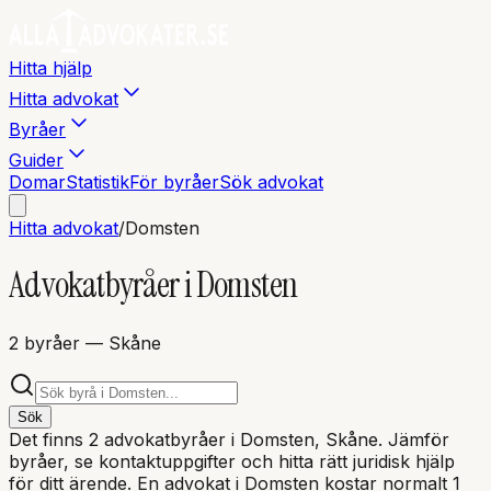
Hitta hjälp
Hitta advokat
Byråer
Guider
Domar
Statistik
För byråer
Sök advokat
Hitta advokat
/
Domsten
Advokatbyråer i
Domsten
2
byråer
— Skåne
Sök
Det finns
2
advokatbyråer i
Domsten
, Skåne
. Jämför
byråer, se kontaktuppgifter och hitta rätt juridisk hjälp
för ditt ärende. En advokat i
Domsten
kostar normalt 1