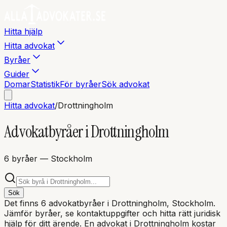
Hitta hjälp
Hitta advokat
Byråer
Guider
Domar
Statistik
För byråer
Sök advokat
Hitta advokat
/
Drottningholm
Advokatbyråer i
Drottningholm
6
byråer
— Stockholm
Sök
Det finns
6
advokatbyråer i
Drottningholm
, Stockholm
.
Jämför byråer, se kontaktuppgifter och hitta rätt juridisk
hjälp för ditt ärende. En advokat i
Drottningholm
kostar