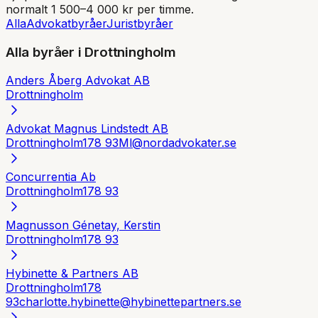
normalt 1 500–4 000 kr per timme.
Alla
Advokatbyråer
Juristbyråer
Alla byråer i
Drottningholm
Anders Åberg Advokat AB
Drottningholm
Advokat Magnus Lindstedt AB
Drottningholm
178 93
Ml@nordadvokater.se
Concurrentia Ab
Drottningholm
178 93
Magnusson Génetay, Kerstin
Drottningholm
178 93
Hybinette & Partners AB
Drottningholm
178
93
charlotte.hybinette@hybinettepartners.se