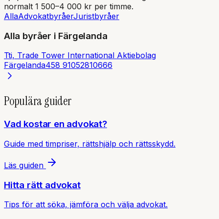
normalt 1 500–4 000 kr per timme.
Alla
Advokatbyråer
Juristbyråer
Alla byråer i
Färgelanda
Tti, Trade Tower International Aktiebolag
Färgelanda
458 91
052810666
Populära guider
Vad kostar en advokat?
Guide med timpriser, rättshjälp och rättsskydd.
Läs guiden
Hitta rätt advokat
Tips för att söka, jämföra och välja advokat.