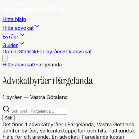
Hitta hjälp
Hitta advokat
Byråer
Guider
Domar
Statistik
För byråer
Sök advokat
Hitta advokat
/
Färgelanda
Advokatbyråer i
Färgelanda
1
byråer
— Västra Götaland
Sök
Det finns
1
advokatbyråer i
Färgelanda
, Västra Götaland
.
Jämför byråer, se kontaktuppgifter och hitta rätt juridisk
hjälp för ditt ärende. En advokat i
Färgelanda
kostar