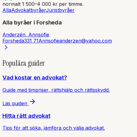
normalt 1 500–4 000 kr per timme.
Alla
Advokatbyråer
Juristbyråer
Alla byråer i
Forsheda
Anderzén, Annsofie
Forsheda
331 71
Annsofieanderzen@yahoo.com
Populära guider
Vad kostar en advokat?
Guide med timpriser, rättshjälp och rättsskydd.
Läs guiden
Hitta rätt advokat
Tips för att söka, jämföra och välja advokat.