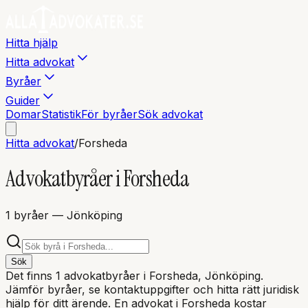
Hitta hjälp
Hitta advokat
Byråer
Guider
Domar
Statistik
För byråer
Sök advokat
Hitta advokat
/
Forsheda
Advokatbyråer i
Forsheda
1
byråer
— Jönköping
Sök
Det finns
1
advokatbyråer i
Forsheda
, Jönköping
.
Jämför byråer, se kontaktuppgifter och hitta rätt juridisk
hjälp för ditt ärende. En advokat i
Forsheda
kostar