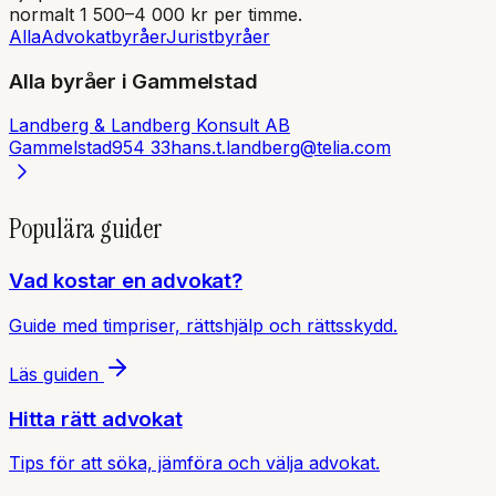
normalt 1 500–4 000 kr per timme.
Alla
Advokatbyråer
Juristbyråer
Alla byråer i
Gammelstad
Landberg & Landberg Konsult AB
Gammelstad
954 33
hans.t.landberg@telia.com
Populära guider
Vad kostar en advokat?
Guide med timpriser, rättshjälp och rättsskydd.
Läs guiden
Hitta rätt advokat
Tips för att söka, jämföra och välja advokat.