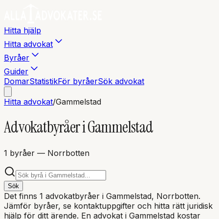
Hitta hjälp
Hitta advokat
Byråer
Guider
Domar
Statistik
För byråer
Sök advokat
Hitta advokat
/
Gammelstad
Advokatbyråer i
Gammelstad
1
byråer
— Norrbotten
Sök
Det finns
1
advokatbyråer i
Gammelstad
, Norrbotten
.
Jämför byråer, se kontaktuppgifter och hitta rätt juridisk
hjälp för ditt ärende. En advokat i
Gammelstad
kostar