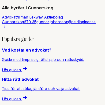
Alla byråer i
Gunnarskog
Advokatfirman Lexway Aktiebolag
Gunnarskog
670 35
gunnar.johansson@se.dlapiper.se
Populära guider
Vad kostar en advokat?
Guide med timpriser, rättshjälp och rättsskydd.
Läs guiden
Hitta rätt advokat
Tips för att söka, jämföra och välja advokat.
Läs guiden