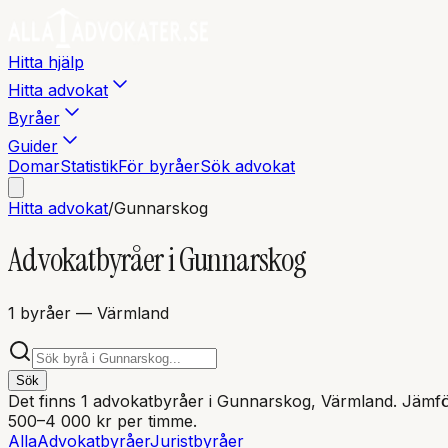
Hitta hjälp
Hitta advokat
Byråer
Guider
Domar
Statistik
För byråer
Sök advokat
Hitta advokat
/
Gunnarskog
Advokatbyråer i
Gunnarskog
1
byråer
— Värmland
Sök
Det finns
1
advokatbyråer i
Gunnarskog
, Värmland
. Jämfö
500–4 000 kr per timme.
Alla
Advokatbyråer
Juristbyråer