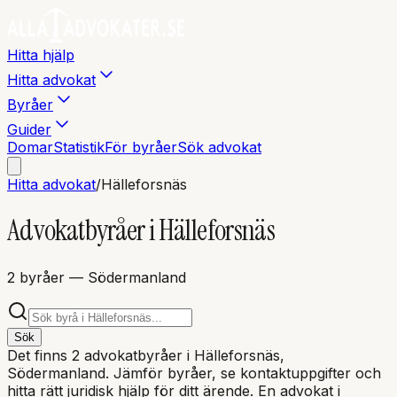
Hitta hjälp
Hitta advokat
Byråer
Guider
Domar
Statistik
För byråer
Sök advokat
Hitta advokat
/
Hälleforsnäs
Advokatbyråer i
Hälleforsnäs
2
byråer
— Södermanland
Sök
Det finns
2
advokatbyråer i
Hälleforsnäs
,
Södermanland
. Jämför byråer, se kontaktuppgifter och
hitta rätt juridisk hjälp för ditt ärende. En advokat i