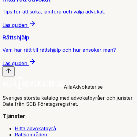
Tips för att söka, jämföra och välja advokat.
Läs guiden
Rättshjälp
Vem har rätt till rättshjälp och hur ansöker man?
Läs guiden
AllaAdvokater.se
Sveriges största katalog med advokatbyråer och jurister.
Data från SCB Företagsregistret.
Tjänster
Hitta advokatbyrå
Rättsområden