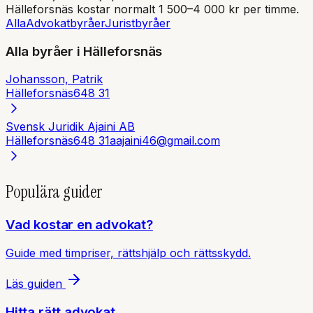
Hälleforsnäs
kostar normalt 1 500–4 000 kr per timme.
Alla
Advokatbyråer
Juristbyråer
Alla byråer i
Hälleforsnäs
Johansson, Patrik
Hälleforsnäs
648 31
Svensk Juridik Ajaini AB
Hälleforsnäs
648 31
aajaini46@gmail.com
Populära guider
Vad kostar en advokat?
Guide med timpriser, rättshjälp och rättsskydd.
Läs guiden
Hitta rätt advokat