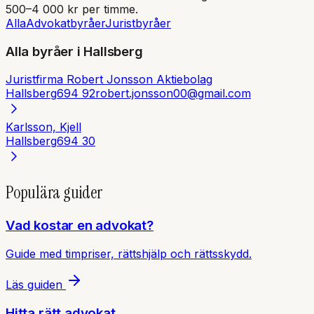
500–4 000 kr per timme.
Alla
Advokatbyråer
Juristbyråer
Alla byråer i
Hallsberg
Juristfirma Robert Jonsson Aktiebolag
Hallsberg
694 92
robert.jonsson00@gmail.com
Karlsson, Kjell
Hallsberg
694 30
Populära guider
Vad kostar en advokat?
Guide med timpriser, rättshjälp och rättsskydd.
Läs guiden
Hitta rätt advokat