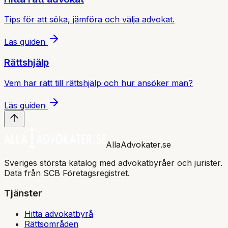
Tips för att söka, jämföra och välja advokat.
Läs guiden
Rättshjälp
Vem har rätt till rättshjälp och hur ansöker man?
Läs guiden
AllaAdvokater.se
Sveriges största katalog med advokatbyråer och jurister.
Data från SCB Företagsregistret.
Tjänster
Hitta advokatbyrå
Rättsområden