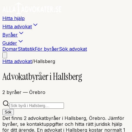
Hitta hjälp
Hitta advokat
Byråer
Guider
Domar
Statistik
För byråer
Sök advokat
Hitta advokat
/
Hallsberg
Advokatbyråer i
Hallsberg
2
byråer
— Örebro
Sök
Det finns
2
advokatbyråer i
Hallsberg
, Örebro
. Jämför
byråer, se kontaktuppgifter och hitta rätt juridisk hjälp
för ditt ärende. En advokat i
Hallsberg
kostar normalt 1