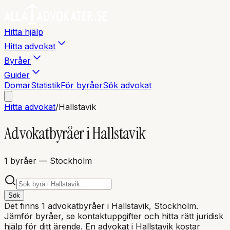
Hitta hjälp
Hitta advokat
Byråer
Guider
Domar
Statistik
För byråer
Sök advokat
Hitta advokat
/
Hallstavik
Advokatbyråer i
Hallstavik
1
byråer
— Stockholm
Sök
Det finns
1
advokatbyråer i
Hallstavik
, Stockholm
.
Jämför byråer, se kontaktuppgifter och hitta rätt juridisk
hjälp för ditt ärende. En advokat i
Hallstavik
kostar