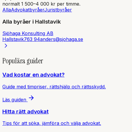
normalt 1 500–4 000 kr per timme.
Alla
Advokatbyråer
Juristbyråer
Alla byråer i
Hallstavik
Sjöhaga Konsulting AB
Hallstavik
763 94
anders@sjohaga.se
Populära guider
Vad kostar en advokat?
Guide med timpriser, rättshjälp och rättsskydd.
Läs guiden
Hitta rätt advokat
Tips för att söka, jämföra och välja advokat.