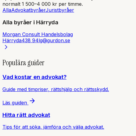
normalt 1 500–4 000 kr per timme.
Alla
Advokatbyråer
Juristbyråer
Alla byråer i
Härryda
Morgan Consult Handelsbolag
Härryda
438 94
lg@gurdon.se
Populära guider
Vad kostar en advokat?
Guide med timpriser, rättshjälp och rättsskydd.
Läs guiden
Hitta rätt advokat
Tips för att söka, jämföra och välja advokat.