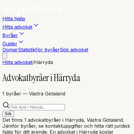
Hitta hjälp
Hitta advokat
Byråer
Guider
Domar
Statistik
För byråer
Sök advokat
Hitta advokat
/
Härryda
Advokatbyråer i
Härryda
1
byråer
— Västra Götaland
Sök
Det finns
1
advokatbyråer i
Härryda
, Västra Götaland
.
Jämför byråer, se kontaktuppgifter och hitta rätt juridisk
hjälp för ditt ärende. En advokat i
Härryda
kostar