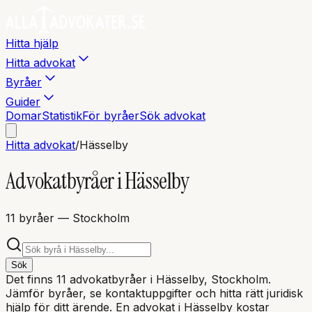
Hitta hjälp
Hitta advokat
Byråer
Guider
Domar
Statistik
För byråer
Sök advokat
Hitta advokat
/
Hässelby
Advokatbyråer i
Hässelby
11
byråer
— Stockholm
Sök
Det finns
11
advokatbyråer i
Hässelby
, Stockholm
.
Jämför byråer, se kontaktuppgifter och hitta rätt juridisk
hjälp för ditt ärende. En advokat i
Hässelby
kostar