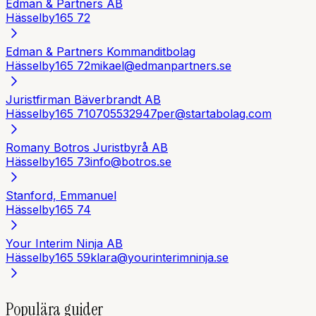
Edman & Partners AB
Hässelby
165 72
Edman & Partners Kommanditbolag
Hässelby
165 72
mikael@edmanpartners.se
Juristfirman Bäverbrandt AB
Hässelby
165 71
0705532947
per@startabolag.com
Romany Botros Juristbyrå AB
Hässelby
165 73
info@botros.se
Stanford, Emmanuel
Hässelby
165 74
Your Interim Ninja AB
Hässelby
165 59
klara@yourinterimninja.se
Populära guider