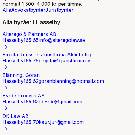
normalt 1 500–4 000 kr per timme.
Alla
Advokatbyråer
Juristbyråer
Alla byråer i
Hässelby
Alterego & Partners AB
Hässelby
165 65
Info@alteregolaw.se
Birgitta Jönsson Juristfirma Aktiebolag
Hässelby
165 75
birgitta@bjuristfirma.se
Blänning, Göran
Hässelby
165 62
goranblanning@hotmail.com
Byrde Process AB
Hässelby
165 62
r.byrde@gmail.com
DK Law AB
Hässelby
165 70
kaur.jur@gmail.com