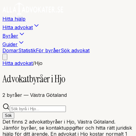
Hitta hjälp
Hitta advokat
Byråer
Guider
Domar
Statistik
För byråer
Sök advokat
Hitta advokat
/
Hjo
Advokatbyråer i
Hjo
2
byråer
— Västra Götaland
Sök
Det finns
2
advokatbyråer i
Hjo
, Västra Götaland
.
Jämför byråer, se kontaktuppgifter och hitta rätt juridisk
hjälp för ditt ärende. En advokat i
Hjo
kostar normalt 1