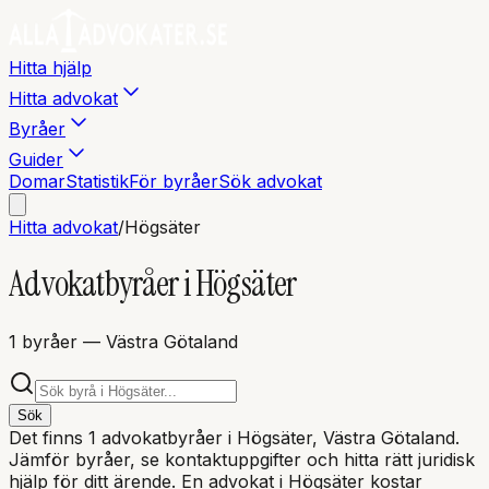
Hitta hjälp
Hitta advokat
Byråer
Guider
Domar
Statistik
För byråer
Sök advokat
Hitta advokat
/
Högsäter
Advokatbyråer i
Högsäter
1
byråer
— Västra Götaland
Sök
Det finns
1
advokatbyråer i
Högsäter
, Västra Götaland
.
Jämför byråer, se kontaktuppgifter och hitta rätt juridisk
hjälp för ditt ärende. En advokat i
Högsäter
kostar