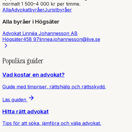
normalt 1 500–4 000 kr per timme.
Alla
Advokatbyråer
Juristbyråer
Alla byråer i
Högsäter
Advokat Linnéa Johannesson AB
Högsäter
458 97
linnea.johannesson@live.se
Populära guider
Vad kostar en advokat?
Guide med timpriser, rättshjälp och rättsskydd.
Läs guiden
Hitta rätt advokat
Tips för att söka, jämföra och välja advokat.