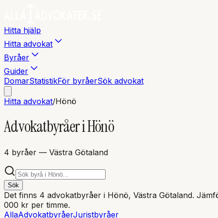
Hitta hjälp
Hitta advokat
Byråer
Guider
Domar
Statistik
För byråer
Sök advokat
Hitta advokat
/
Hönö
Advokatbyråer i
Hönö
4
byråer
— Västra Götaland
Sök
Det finns
4
advokatbyråer i
Hönö
, Västra Götaland
. Jämfö
000 kr per timme.
Alla
Advokatbyråer
Juristbyråer