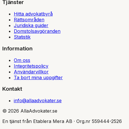
Tjänster
Hitta advokatbyrå
Rättsområden
Juridiska guider
Domstolsavgöranden
Statistik
Information
Om oss
Integritetspolicy
Användarvillkor
Ta bort mina uppgifter
Kontakt
info@allaadvokater.se
©
2026
AllaAdvokater.se
En tjänst från Etablera Mera AB · Org.nr 559444-2526