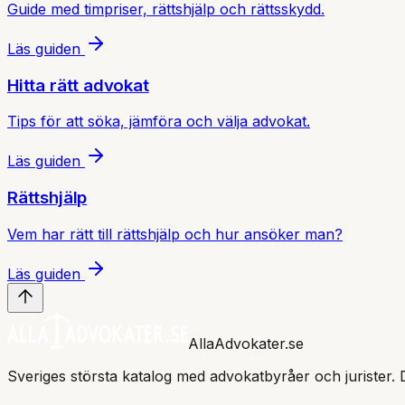
Guide med timpriser, rättshjälp och rättsskydd.
Läs guiden
Hitta rätt advokat
Tips för att söka, jämföra och välja advokat.
Läs guiden
Rättshjälp
Vem har rätt till rättshjälp och hur ansöker man?
Läs guiden
AllaAdvokater.se
Sveriges största katalog med advokatbyråer och jurister. 