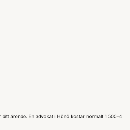
r ditt ärende. En advokat i
Hönö
kostar normalt 1 500–4