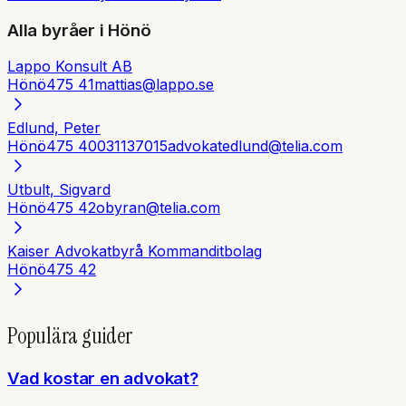
Alla byråer i
Hönö
Lappo Konsult AB
Hönö
475 41
mattias@lappo.se
Edlund, Peter
Hönö
475 40
031137015
advokatedlund@telia.com
Utbult, Sigvard
Hönö
475 42
obyran@telia.com
Kaiser Advokatbyrå Kommanditbolag
Hönö
475 42
Populära guider
Vad kostar en advokat?