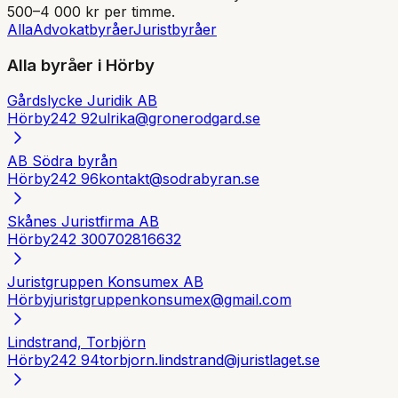
500–4 000 kr per timme.
Alla
Advokatbyråer
Juristbyråer
Alla byråer i
Hörby
Gårdslycke Juridik AB
Hörby
242 92
ulrika@gronerodgard.se
AB Södra byrån
Hörby
242 96
kontakt@sodrabyran.se
Skånes Juristfirma AB
Hörby
242 30
0702816632
Juristgruppen Konsumex AB
Hörby
juristgruppenkonsumex@gmail.com
Lindstrand, Torbjörn
Hörby
242 94
torbjorn.lindstrand@juristlaget.se