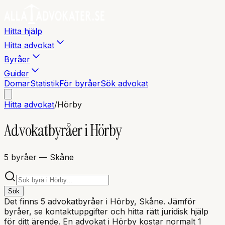
Hitta hjälp
Hitta advokat
Byråer
Guider
Domar
Statistik
För byråer
Sök advokat
Hitta advokat
/
Hörby
Advokatbyråer i
Hörby
5
byråer
— Skåne
Sök
Det finns
5
advokatbyråer i
Hörby
, Skåne
. Jämför
byråer, se kontaktuppgifter och hitta rätt juridisk hjälp
för ditt ärende. En advokat i
Hörby
kostar normalt 1