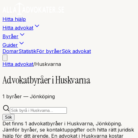
Hitta hjälp
Hitta advokat
Byråer
Guider
Domar
Statistik
För byråer
Sök advokat
Hitta advokat
/
Huskvarna
Advokatbyråer i
Huskvarna
1
byråer
— Jönköping
Sök
Det finns
1
advokatbyråer i
Huskvarna
, Jönköping
.
Jämför byråer, se kontaktuppgifter och hitta rätt juridisk
hjälp för ditt ärende. En advokat i
Huskvarna
kostar