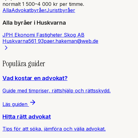
normalt 1 500–4 000 kr per timme.
Alla
Advokatbyråer
Juristbyråer
Alla byråer i
Huskvarna
JPH Ekonomi Fastigheter Skog AB
Huskvarna
561 93
paer.hakeman@web.de
Populära guider
Vad kostar en advokat?
Guide med timpriser, rättshjälp och rättsskydd.
Läs guiden
Hitta rätt advokat
Tips för att söka, jämföra och välja advokat.