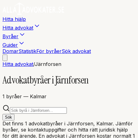
Hitta hjälp
Hitta advokat
Byråer
Guider
Domar
Statistik
För byråer
Sök advokat
Hitta advokat
/
Järnforsen
Advokatbyråer i
Järnforsen
1
byråer
— Kalmar
Sök
Det finns
1
advokatbyråer i
Järnforsen
, Kalmar
. Jämför
byråer, se kontaktuppgifter och hitta rätt juridisk hjälp
för ditt ärende. En advokat i
Järnforsen
kostar normalt 1