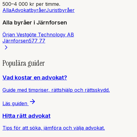
500–4 000 kr per timme.
Alla
Advokatbyråer
Juristbyråer
Alla byråer i
Järnforsen
Örjan Vestgöte Technology AB
Järnforsen
577 77
Populära guider
Vad kostar en advokat?
Guide med timpriser, rättshjälp och rättsskydd.
Läs guiden
Hitta rätt advokat
Tips för att söka, jämföra och välja advokat.