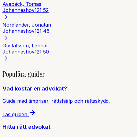
Avebäck, Tomas
Johanneshov
121 52
Nordlander, Jonatan
Johanneshov
121 46
Gustafsson, Lennart
Johanneshov
121 50
Populära guider
Vad kostar en advokat?
Guide med timpriser, rättshjälp och rättsskydd.
Läs guiden
Hitta rätt advokat