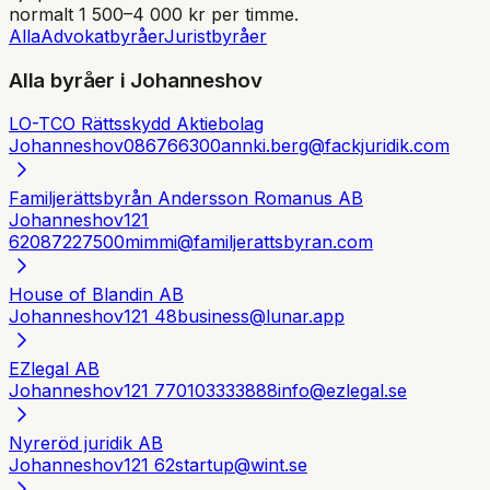
normalt 1 500–4 000 kr per timme.
Alla
Advokatbyråer
Juristbyråer
Alla byråer i
Johanneshov
LO-TCO Rättsskydd Aktiebolag
Johanneshov
086766300
annki.berg@fackjuridik.com
Familjerättsbyrån Andersson Romanus AB
Johanneshov
121
62
087227500
mimmi@familjerattsbyran.com
House of Blandin AB
Johanneshov
121 48
business@lunar.app
EZlegal AB
Johanneshov
121 77
0103333888
info@ezlegal.se
Nyreröd juridik AB
Johanneshov
121 62
startup@wint.se