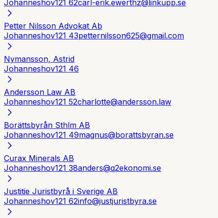
Johanneshov
121 62
carl-erik.ewerthz@linkupp.se
Petter Nilsson Advokat Ab
Johanneshov
121 43
petternilsson625@gmail.com
Nymansson, Astrid
Johanneshov
121 46
Andersson Law AB
Johanneshov
121 52
charlotte@andersson.law
Borättsbyrån Sthlm AB
Johanneshov
121 49
magnus@borattsbyran.se
Curax Minerals AB
Johanneshov
121 38
anders@q2ekonomi.se
Justitie Juristbyrå i Sverige AB
Johanneshov
121 62
info@justjuristbyra.se