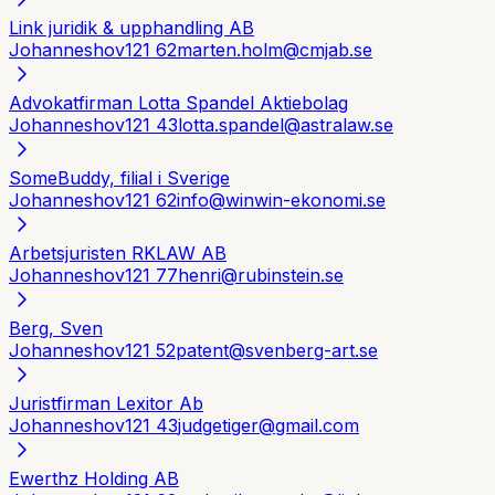
Link juridik & upphandling AB
Johanneshov
121 62
marten.holm@cmjab.se
Advokatfirman Lotta Spandel Aktiebolag
Johanneshov
121 43
lotta.spandel@astralaw.se
SomeBuddy, filial i Sverige
Johanneshov
121 62
info@winwin-ekonomi.se
Arbetsjuristen RKLAW AB
Johanneshov
121 77
henri@rubinstein.se
Berg, Sven
Johanneshov
121 52
patent@svenberg-art.se
Juristfirman Lexitor Ab
Johanneshov
121 43
judgetiger@gmail.com
Ewerthz Holding AB