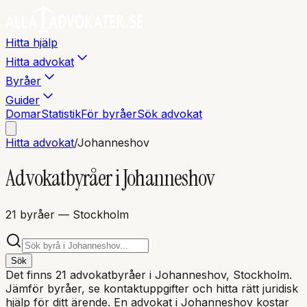
Hitta hjälp
Hitta advokat
Byråer
Guider
Domar
Statistik
För byråer
Sök advokat
Hitta advokat
/
Johanneshov
Advokatbyråer i
Johanneshov
21
byråer
— Stockholm
Sök
Det finns
21
advokatbyråer i
Johanneshov
, Stockholm
.
Jämför byråer, se kontaktuppgifter och hitta rätt juridisk
hjälp för ditt ärende. En advokat i
Johanneshov
kostar