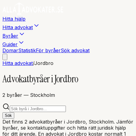
Hitta hjälp
Hitta advokat
Byråer
Guider
Domar
Statistik
För byråer
Sök advokat
Hitta advokat
/
Jordbro
Advokatbyråer i
Jordbro
2
byråer
— Stockholm
Sök
Det finns
2
advokatbyråer i
Jordbro
, Stockholm
. Jämför
byråer, se kontaktuppgifter och hitta rätt juridisk hjälp
för ditt ärende. En advokat i
Jordbro
kostar normalt 1