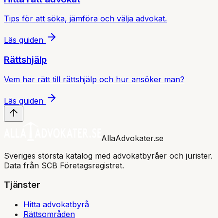
Tips för att söka, jämföra och välja advokat.
Läs guiden
Rättshjälp
Vem har rätt till rättshjälp och hur ansöker man?
Läs guiden
AllaAdvokater.se
Sveriges största katalog med advokatbyråer och jurister.
Data från SCB Företagsregistret.
Tjänster
Hitta advokatbyrå
Rättsområden