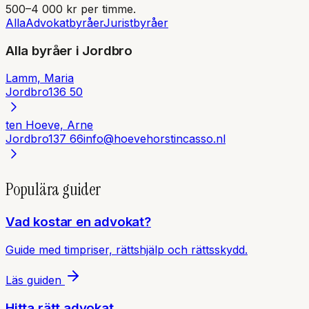
500–4 000 kr per timme.
Alla
Advokatbyråer
Juristbyråer
Alla byråer i
Jordbro
Lamm, Maria
Jordbro
136 50
ten Hoeve, Arne
Jordbro
137 66
info@hoevehorstincasso.nl
Populära guider
Vad kostar en advokat?
Guide med timpriser, rättshjälp och rättsskydd.
Läs guiden
Hitta rätt advokat