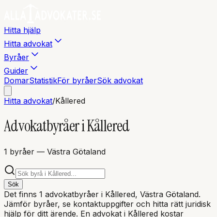
Hitta hjälp
Hitta advokat
Byråer
Guider
Domar
Statistik
För byråer
Sök advokat
Hitta advokat
/
Kållered
Advokatbyråer i
Kållered
1
byråer
— Västra Götaland
Sök
Det finns
1
advokatbyråer i
Kållered
, Västra Götaland
.
Jämför byråer, se kontaktuppgifter och hitta rätt juridisk
hjälp för ditt ärende. En advokat i
Kållered
kostar