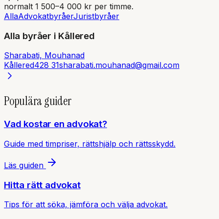
normalt 1 500–4 000 kr per timme.
Alla
Advokatbyråer
Juristbyråer
Alla byråer i
Kållered
Sharabati, Mouhanad
Kållered
428 31
sharabati.mouhanad@gmail.com
Populära guider
Vad kostar en advokat?
Guide med timpriser, rättshjälp och rättsskydd.
Läs guiden
Hitta rätt advokat
Tips för att söka, jämföra och välja advokat.