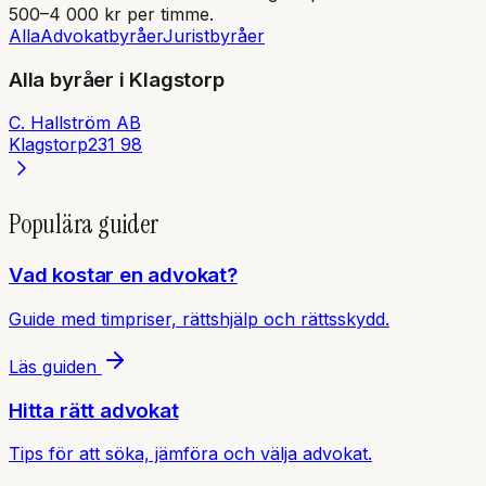
500–4 000 kr per timme.
Alla
Advokatbyråer
Juristbyråer
Alla byråer i
Klagstorp
C. Hallström AB
Klagstorp
231 98
Populära guider
Vad kostar en advokat?
Guide med timpriser, rättshjälp och rättsskydd.
Läs guiden
Hitta rätt advokat
Tips för att söka, jämföra och välja advokat.