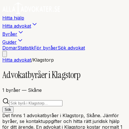
Hitta hjälp
Hitta advokat
Byråer
Guider
Domar
Statistik
För byråer
Sök advokat
Hitta advokat
/
Klagstorp
Advokatbyråer i
Klagstorp
1
byråer
— Skåne
Sök
Det finns
1
advokatbyråer i
Klagstorp
, Skåne
. Jämför
byråer, se kontaktuppgifter och hitta rätt juridisk hjälp
för ditt ärende. En advokat i
Klagstorp
kostar normalt 1