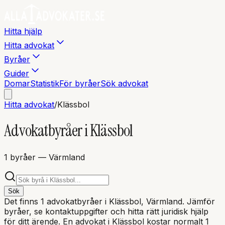
Hitta hjälp
Hitta advokat
Byråer
Guider
Domar
Statistik
För byråer
Sök advokat
Hitta advokat
/
Klässbol
Advokatbyråer i
Klässbol
1
byråer
— Värmland
Sök
Det finns
1
advokatbyråer i
Klässbol
, Värmland
. Jämför
byråer, se kontaktuppgifter och hitta rätt juridisk hjälp
för ditt ärende. En advokat i
Klässbol
kostar normalt 1