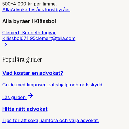
500–4 000 kr per timme.
Alla
Advokatbyråer
Juristbyråer
Alla byråer i
Klässbol
Clemert, Kenneth Ingvar
Klässbol
671 95
clemert@telia.com
Populära guider
Vad kostar en advokat?
Guide med timpriser, rättshjälp och rättsskydd.
Läs guiden
Hitta rätt advokat
Tips för att söka, jämföra och välja advokat.