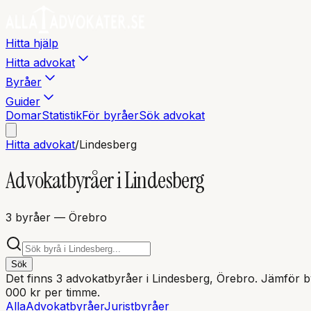
Hitta hjälp
Hitta advokat
Byråer
Guider
Domar
Statistik
För byråer
Sök advokat
Hitta advokat
/
Lindesberg
Advokatbyråer i
Lindesberg
3
byråer
— Örebro
Sök
Det finns
3
advokatbyråer i
Lindesberg
, Örebro
. Jämför by
000 kr per timme.
Alla
Advokatbyråer
Juristbyråer