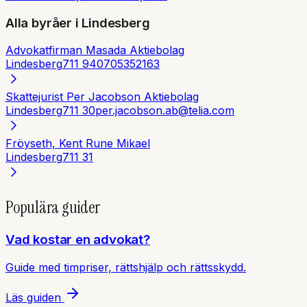
Alla byråer i
Lindesberg
Advokatfirman Masada Aktiebolag
Lindesberg
711 94
0705352163
Skattejurist Per Jacobson Aktiebolag
Lindesberg
711 30
per.jacobson.ab@telia.com
Fröyseth, Kent Rune Mikael
Lindesberg
711 31
Populära guider
Vad kostar en advokat?
Guide med timpriser, rättshjälp och rättsskydd.
Läs guiden