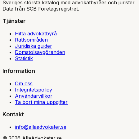
Sveriges största katalog med advokatbyråer och jurister.
Data från SCB Företagsregistret.
Tjänster
Hitta advokatbyrå
Rättsområden
Juridiska guider
Domstolsavgöranden
Statistik
Information
Om oss
Integritetspolicy
Användarvillkor
Ta bort mina uppgifter
Kontakt
info@allaadvokater.se
©
2026
AllaAdvokater.se