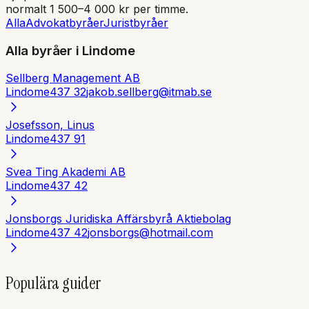
normalt 1 500–4 000 kr per timme.
Alla
Advokatbyråer
Juristbyråer
Alla byråer i
Lindome
Sellberg Management AB
Lindome
437 32
jakob.sellberg@itmab.se
Josefsson, Linus
Lindome
437 91
Svea Ting Akademi AB
Lindome
437 42
Jonsborgs Juridiska Affärsbyrå Aktiebolag
Lindome
437 42
jonsborgs@hotmail.com
Populära guider