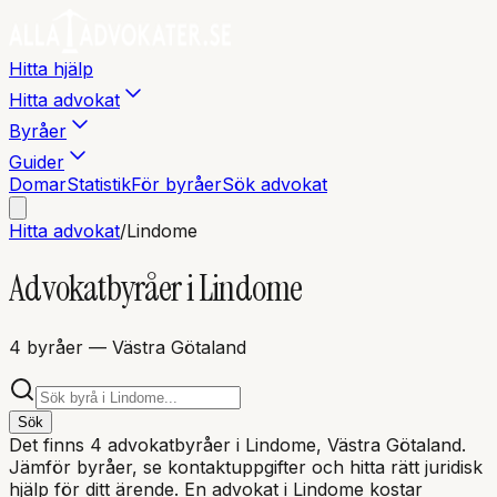
Hitta hjälp
Hitta advokat
Byråer
Guider
Domar
Statistik
För byråer
Sök advokat
Hitta advokat
/
Lindome
Advokatbyråer i
Lindome
4
byråer
— Västra Götaland
Sök
Det finns
4
advokatbyråer i
Lindome
, Västra Götaland
.
Jämför byråer, se kontaktuppgifter och hitta rätt juridisk
hjälp för ditt ärende. En advokat i
Lindome
kostar